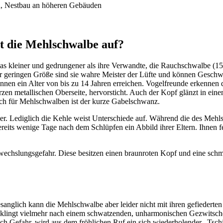
rn, Nest­bau an höhe­ren Gebäu­den
ßt die Mehl­schwalbe auf?
s klei­ner und gedrun­ge­ner als ihre Verwandte, die Rauch­schwalbe (1
 gerin­gen Größe sind sie wahre Meis­ter der Lüfte und können Geschwin­d
nnen ein Alter von bis zu 14 Jahren errei­chen. Vogel­freunde erken­nen d
en metal­li­schen Ober­seite, hervor­sticht. Auch der Kopf glänzt in einem
sch für Mehl­schwal­ben ist der kurze Gabel­schwanz.
er. Ledig­lich die Kehle weist Unter­schiede auf. Während die des Mehl­
its wenige Tage nach dem Schlüp­fen ein Abbild ihrer Eltern. Ihnen fehlt 
chs­lungs­ge­fahr. Diese besit­zen einen braun­ro­ten Kopf und eine sch
esang­lich kann die Mehl­schwalbe aber leider nicht mit ihren gefie­der­ten
klingt viel­mehr nach einem schwat­zen­den, unhar­mo­ni­schen Gezwit­sc
ch Gefahr, wird aus dem fröh­li­chen Ruf ein sich wieder­ho­len­der „Tsch