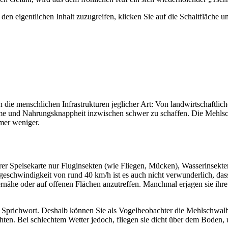
den eigent­li­chen Inhalt zuzu­grei­fen, klicken Sie auf die Schalt­flä­che u
 die mensch­li­chen Infra­struk­tu­ren jegli­cher Art: Von land­wirt­schaft­l
e und Nahrungs­knapp­heit inzwi­schen schwer zu schaf­fen. Die Mehl­schwal
mer weni­ger.
er Spei­se­karte nur Flug­in­sek­ten (wie Flie­gen, Mücken), Wasser­in­sek­te
ug­ge­schwin­dig­keit von rund 40 km/h ist es auch nicht verwun­der­lich, d
­nähe oder auf offe­nen Flächen anzu­tref­fen. Manch­mal erja­gen sie i
rich­wort. Deshalb können Sie als Vogel­be­ob­ach­ter die Mehl­schwalbe
h­ten. Bei schlech­tem Wetter jedoch, flie­gen sie dicht über dem Boden,