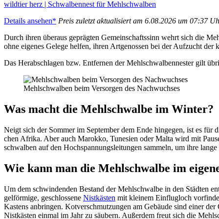
wild­tier herz | Schwal­ben­nest für Mehl­schwal­ben
Details anse­hen*
Preis zuletzt aktua­li­siert am 6.08.2026 um 07:37 U
Durch ihren über­aus gepräg­ten Gemein­schafts­sinn wehrt sich die Mehl
ohne eige­nes Gelege helfen, ihren Artge­nos­sen bei der Aufzucht der kl
Das Herab­schla­gen bzw. Entfer­nen der Mehl­schwal­ben­nes­ter gilt übri
Mehl­schwal­ben beim Versor­gen des Nach­wuch­ses
Was macht die Mehl­schwalbe im Winter?
Neigt sich der Sommer im Septem­ber dem Ende hinge­gen, ist es für die
chen Afrika. Aber auch Marokko, Tune­sien oder Malta wird mit Pausen 
schwal­ben auf den Hoch­span­nungs­lei­tun­gen sammeln, um ihre lange 
Wie kann man die Mehl­schwalbe im eige­ne
Um dem schwin­den­den Bestand der Mehl­schwalbe in den Städ­ten entge
gel­för­mige, geschlos­sene
Nist­käs­ten
mit klei­nem Einflug­loch vorfin­
Kastens anbrin­gen. Kotver­schmut­zun­gen am Gebäude sind einer der G
Nist­käs­ten einmal im Jahr zu säubern. Außer­dem freut sich die Mehl