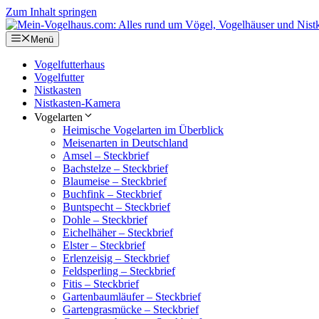
Zum Inhalt springen
Menü
Vogel­fut­ter­haus
Vogel­fut­ter
Nist­kas­ten
Nist­kas­ten-Kamera
Vogel­ar­ten
Heimi­sche Vogel­ar­ten im Über­blick
Meisen­ar­ten in Deutsch­land
Amsel – Steck­brief
Bach­s­telze – Steck­brief
Blau­meise – Steck­brief
Buch­fink – Steck­brief
Bunt­specht – Steck­brief
Dohle – Steck­brief
Eichel­hä­her – Steck­brief
Elster – Steck­brief
Erlen­zei­sig – Steck­brief
Feld­sper­ling – Steck­brief
Fitis – Steck­brief
Garten­baum­läu­fer – Steck­brief
Garten­gras­mü­cke – Steck­brief