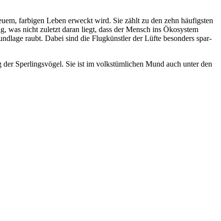
neuem, farbi­gen Leben erweckt wird. Sie zählt zu den zehn häufigs­ten
­fig, was nicht zuletzt daran liegt, dass der Mensch ins Ökosys­tem
d­lage raubt. Dabei sind die Flug­künst­ler der Lüfte beson­ders spar­
er Sper­lings­vö­gel. Sie ist im volks­tüm­li­chen Mund auch unter den