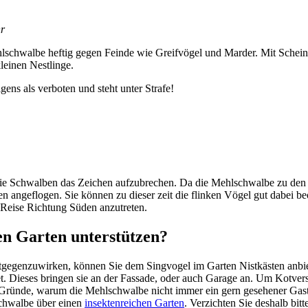
hr
­schwalbe heftig gegen Feinde wie Greif­vö­gel und Marder. Mit Schein­an
ei­nen Nest­linge.
­gens als verbo­ten und steht unter Strafe!
 Schwal­ben das Zeichen aufzu­bre­chen. Da die Mehl­schwalbe zu den Lang
ange­flo­gen. Sie können zu dieser zeit die flin­ken Vögel gut dabei b
Reise Rich­tung Süden anzu­tre­ten.
n Garten unter­stüt­zen?
­gen­zu­wir­ken, können Sie dem Sing­vo­gel im Garten Nist­käs­ten anbi
det. Dieses brin­gen sie an der Fassade, oder auch Garage an. Um Kotver­
ründe, warum die Mehl­schwalbe nicht immer ein gern gese­he­ner Gast is
­schwalbe über einen
insek­ten­rei­chen Garten
. Verzich­ten Sie deshalb bit