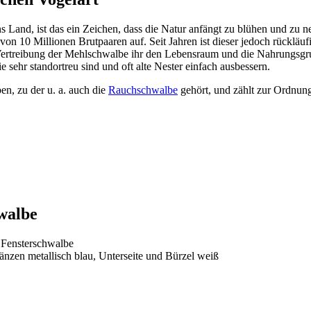
r ins Land, ist das ein Zeichen, dass die Natur anfängt zu blühen und zu 
on 10 Millio­nen Brut­paa­ren auf. Seit Jahren ist dieser jedoch rück­läu
Vertrei­bung der Mehl­schwalbe ihr den Lebens­raum und die Nahrungs­grun
 sehr stand­ortreu sind und oft alte Nester einfach ausbes­sern.
ben, zu der u. a. auch die
Rauch­schwalbe
gehört, und zählt zur Ordnung d
hwalbe
 Fens­ter­schwalbe
­zen metal­lisch blau, Unter­seite und Bürzel weiß