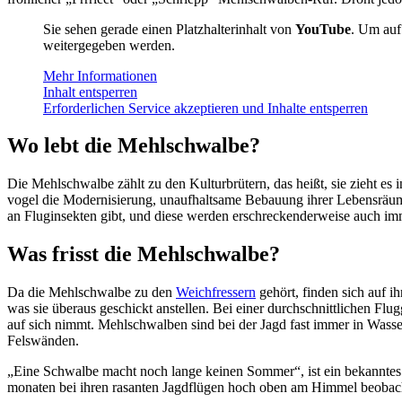
Sie sehen gerade einen Platz­hal­ter­in­halt von
YouTube
. Um auf 
weiter­ge­ge­ben werden.
Mehr Infor­ma­tio­nen
Inhalt entsper­ren
Erfor­der­li­chen Service akzep­tie­ren und Inhalte entsper­ren
Wo lebt die Mehl­schwalbe?
Die Mehl­schwalbe zählt zu den Kultur­brü­tern, das heißt, sie zieht es in
vo­gel die Moder­ni­sie­rung, unauf­halt­same Bebau­ung ihrer Lebens­räum
an Flug­in­sek­ten gibt, und diese werden erschre­cken­der­weise auch im
Was frisst die Mehl­schwalbe?
Da die Mehl­schwalbe zu den
Weich­fres­sern
gehört, finden sich auf ihr
was sie über­aus geschickt anstel­len. Bei einer durch­schnitt­li­chen Fl
auf sich nimmt. Mehl­schwal­ben sind bei der Jagd fast immer in Wasser
Fels­wän­den.
„Eine Schwalbe macht noch lange keinen Sommer“, ist ein bekann­tes Sp
mo­na­ten bei ihren rasan­ten Jagd­flü­gen hoch oben am Himmel beob­ac