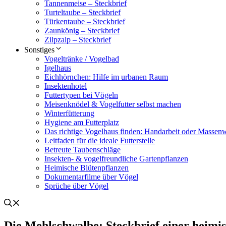
Tannen­meise – Steck­brief
Turtel­taube – Steck­brief
Türken­taube – Steck­brief
Zaun­kö­nig – Steck­brief
Zilpz­alp – Steck­brief
Sons­ti­ges
Vogel­tränke / Vogel­bad
Igel­haus
Eich­hörn­chen: Hilfe im urba­nen Raum
Insek­ten­ho­tel
Futter­ty­pen bei Vögeln
Meisen­knö­del & Vogel­fut­ter selbst machen
Winter­füt­te­rung
Hygiene am Futter­platz
Das rich­tige Vogel­haus finden: Hand­ar­beit oder Massen­
Leit­fa­den für die ideale Futter­stelle
Betreute Tauben­schläge
Insek­ten- & vogel­freund­li­che Garten­pflan­zen
Heimi­sche Blüten­pflan­zen
Doku­men­tar­filme über Vögel
Sprü­che über Vögel
Die Mehl­schwalbe: Steck­brief einer heimi­