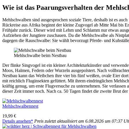
Wie ist das Paarungs­ver­hal­ten der Mehl­s
Mehl­schwal­ben sind ausge­spro­chen soziale Tiere, deshalb ist es auch
Rück­reise aus Afrika beginnt der kleine Zugvo­gel ab Mitte Mai bis En
Früh­jahr zurück. Dieser wird mit Lehm und Schlamm nur etwas ausge­be
Aufzie­hen der Jung­tiere zuschauen. Da die Mehl­schwalbe als Nist­pla
dage­gen die Rauschwalbe: Sie wählt bevor­zugt Pferde- und Kuhställe
Mehl­schwalbe beim Nest­bau
Der flinke Sing­vo­gel ist ein klei­ner Archi­tek­tur­künst­ler und ve
Moos, Halmen, Federn oder Wurzeln ausge­pols­tert. Nach voll­brach­ter A
Nest­bau kann das Weib­chen ihre vier bis fünf weißen, ovale Eier dor
mit reich­lich Flug­in­sek­ten gefüt­tert. Mit ihrem eindring­li­chen 
kräf­tig genug, um erste Flug­ver­su­che zu unter­neh­men. Sie verlas­sen
dieser Zeit immer noch. Nach ca. 50 Tagen findet die zweite Brut der Me
Mehl­schwal­ben­nest
19,99 €
Details anse­hen*
Preis zuletzt aktua­li­siert am 6.08.2026 um 07:37 U