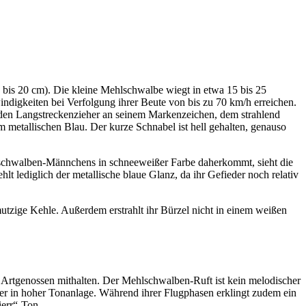
5 bis 20 cm). Die kleine Mehl­schwalbe wiegt in etwa 15 bis 25
ig­kei­ten bei Verfol­gung ihrer Beute von bis zu 70 km/h errei­chen.
en Lang­stre­cken­zie­her an seinem Marken­zei­chen, dem strah­lend
 metal­li­schen Blau. Der kurze Schna­bel ist hell gehal­ten, genauso
schwal­ben-Männ­chens in schnee­wei­ßer Farbe daher­kommt, sieht die
ledig­lich der metal­li­sche blaue Glanz, da ihr Gefie­der noch rela­tiv
mut­zige Kehle. Außer­dem erstrahlt ihr Bürzel nicht in einem weißen
 Artge­nos­sen mithal­ten. Der Mehl­schwal­ben-Ruft ist kein melo­di­scher
her in hoher Tonan­lage. Während ihrer Flug­pha­sen erklingt zudem ein
ierr“-Ton.