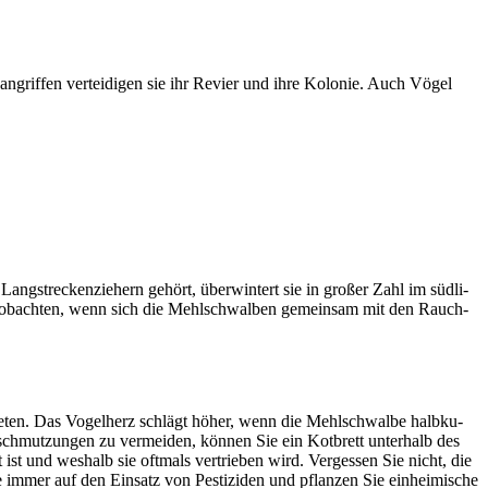
­grif­fen vertei­di­gen sie ihr Revier und ihre Kolo­nie. Auch Vögel
­stre­cken­zie­hern gehört, über­win­tert sie in großer Zahl im südli­
eob­ach­ten, wenn sich die Mehl­schwal­ben gemein­sam mit den Rauch­
e­ten. Das Vogel­herz schlägt höher, wenn die Mehl­schwalbe halb­ku­
schmut­zun­gen zu vermei­den, können Sie ein Kotbrett unter­halb des
t und weshalb sie oftmals vertrie­ben wird. Verges­sen Sie nicht, die
te immer auf den Einsatz von Pesti­zi­den und pflan­zen Sie einhei­mi­sche