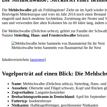
Die
Mehl­schwalbe
gilt als Früh­lings­bote! Zieht sie im April wiede
Brut­vö­geln Mittel­eu­ro­pas und wies im Jahr 2014 noch einen Bestand v
eingreift und durch moderne Archi­tek­tur, Zerstö­rung der Nester und 
sam und verwen­den ihre alten Kolo­nien bis zu 60 Jahre lang, indem sie
Die Mehl­schwalbe (
Deli­chon urbica
), gehört zur Fami­lie der Schwal­
Namen
Stei­er­ling
,
Haus- und Fens­ter­schwalbe
bekannt.
Mehl­schwalbe beim Sammeln von Bauma­te­rial für ihr Nest
Inhalts­ver­zeich­nis
[
anzeigen
]
Vogel­por­trät auf einen Blick: Die Mehl­sc
Name
: Mehl­schwalbe (Deli­chon urbica), Stei­er­ling, Haus- und
Ausse­hen
: Ober­seite und Flügel schwarz, Kopf und Rücken glän
Zugver­hal­ten
: Lang­stre­cken­zie­her
Beob­ach­tungs­zeit­raum in Deutsch­land
: April bis Septem­ber
Futter­typ
: Insek­ten­fres­ser
Nist­kas­ten
: Halb­ku­gel­för­mi­ger, geschlos­se­ner Nist­kas­ten