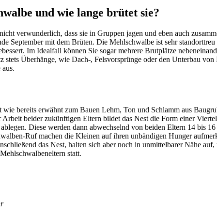
chwalbe und wie lange brütet sie?
 nicht verwun­der­lich, dass sie in Grup­pen jagen und eben auch zusam­m
de Septem­ber mit dem Brüten. Die Mehl­schwalbe ist sehr stand­ort­treu 
s­sert. Im Ideal­fall können Sie sogar mehrere Brut­plätze neben­ein­a
tz stets Über­hänge, wie Dach-, Fels­vor­sprünge oder den Unter­bau von 
 aus.
rwen­det wie bereits erwähnt zum Bauen Lehm, Ton und Schlamm aus Baugru­
rbeit beider zukünf­ti­gen Eltern bildet das Nest die Form einer Vier­tel
t able­gen. Diese werden dann abwech­selnd von beiden Eltern 14 bis 16 
Mehl­schwal­ben-Ruf machen die Klei­nen auf ihren unbän­di­gen Hunger au
 anschlie­ßend das Nest, halten sich aber noch in unmit­tel­ba­rer Nähe auf
hl­schwal­ben­el­tern statt.
hr