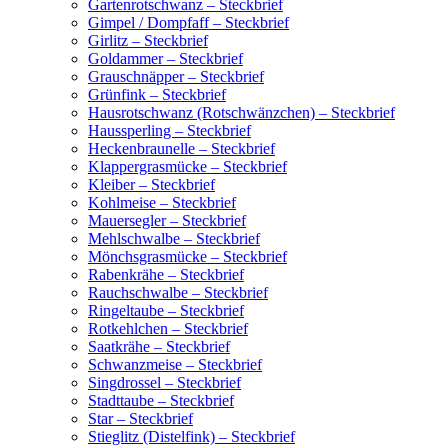
Garten­rot­schwanz – Steck­brief
Gimpel / Dompfaff – Steck­brief
Girlitz – Steck­brief
Gold­am­mer – Steck­brief
Grauschnäp­per – Steck­brief
Grün­fink – Steck­brief
Haus­rot­schwanz (Rotschwänz­chen) – Steck­brief
Haus­sper­ling – Steck­brief
Hecken­brau­nelle – Steck­brief
Klap­per­gras­mü­cke – Steck­brief
Klei­ber – Steck­brief
Kohl­meise – Steck­brief
Mauer­seg­ler – Steck­brief
Mehl­schwalbe – Steck­brief
Mönchs­gras­mü­cke – Steck­brief
Raben­krähe – Steck­brief
Rauch­schwalbe – Steck­brief
Ringel­taube – Steck­brief
Rotkehl­chen – Steck­brief
Saat­krähe – Steck­brief
Schwanz­meise – Steck­brief
Sing­dros­sel – Steck­brief
Stadt­taube – Steck­brief
Star – Steck­brief
Stieg­litz (Distel­fink) – Steck­brief