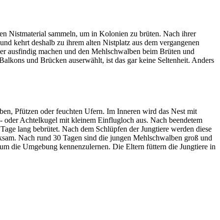
en Nist­ma­te­rial sammeln, um in Kolo­nien zu brüten. Nach ihrer
und kehrt deshalb zu ihrem alten Nist­platz aus dem vergan­ge­nen
n­der ausfin­dig machen und den Mehl­schwal­ben beim Brüten und
Balkons und Brücken auser­wählt, ist das gar keine Selten­heit. Anders
ben, Pfüt­zen oder feuch­ten Ufern. Im Inne­ren wird das Nest mit
- oder Achtel­ku­gel mit klei­nem Einflug­loch aus. Nach been­de­tem
Tage lang bebrü­tet. Nach dem Schlüp­fen der Jung­tiere werden diese
fmerk­sam. Nach rund 30 Tagen sind die jungen Mehl­schwal­ben groß und
, um die Umge­bung kennen­zu­ler­nen. Die Eltern füttern die Jung­tiere in