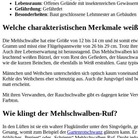
Lebens­raum
: Offe­nes Gelände mit insek­ten­rei­chen Gewäs­se
Gefähr­dung
: Gefähr­det
Beson­der­hei­ten
: Baut geschlos­sene Lehm­nes­ter an Gebäu­den
Welche charak­te­ris­ti­schen Merk­male wei
Die Mehl­schwalbe hat eine Größe von 12 bis 14 cm und ist somit etwa
Gramm und misst eine Flügel­spann­weite von 26 bis 29 cm. Trotz ihrer
Auch ihre Lebens­er­war­tung ist heraus­ra­gend. Das Mehl­schwal­ben kö
leuch­tend weißen Bürzel, der vom Rest des Gefie­ders, der blau­schwar­z
wie die kurzen Bein­chen, die eben­falls in Weiß erstrah­len. Ganz typi
Männ­chen und Weib­chen unter­schei­den sich optisch kaum vonein­an­d
Kehle des Weib­chens eher schmut­zig aus. Auch die Jung­vö­gel sind bere
matt erscheint.
Mit ihren Verwand­ten, der Rauch­schwalbe gibt es dage­gen keine Verwe
Farb­ton.
Wie klingt der Mehl­schwal­ben-Ruf?
In den Lüften ist sie ein wahrer Flug­künst­ler unter den Sing­vö­geln, g
Gesang, womit zum Beispiel der
Garten­rot­schwanz
glän­zen kann. Er 
fröh­li­cher „Prrrieet“ oder „Schriepp“ Mehl­schwal­ben-Ruf. Droht jedo