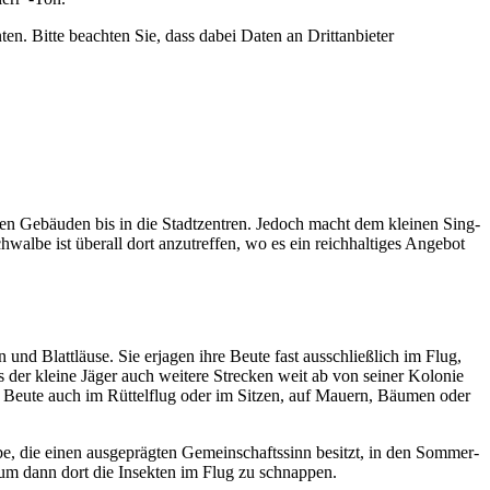
nten. Bitte beach­ten Sie, dass dabei Daten an Dritt­an­bie­ter
i­chen Gebäu­den bis in die Stadt­zen­tren. Jedoch macht dem klei­nen Sing­
be ist über­all dort anzu­tref­fen, wo es ein reich­hal­ti­ges Ange­bot
n und Blatt­läuse. Sie erja­gen ihre Beute fast ausschließ­lich im Flug,
ass der kleine Jäger auch weitere Stre­cken weit ab von seiner Kolo­nie
hre Beute auch im Rüttel­flug oder im Sitzen, auf Mauern, Bäumen oder
, die einen ausge­präg­ten Gemein­schafts­sinn besitzt, in den Sommer­
 um dann dort die Insek­ten im Flug zu schnap­pen.